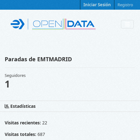
Skip to main content
Iniciar Sesión
Registro
Paradas de EMTMADRID
Seguidores
1
Estadísticas
Visitas recientes:
22
Visitas totales:
687