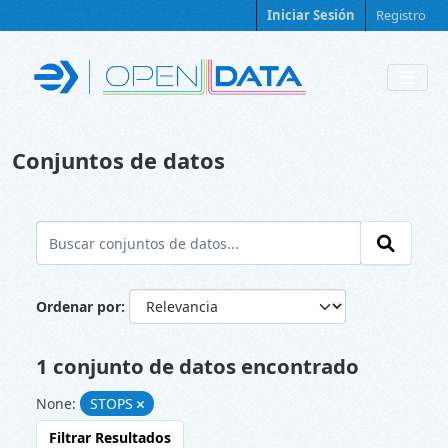
Skip to main content
Iniciar Sesión
Registro
Conjuntos de datos
Ordenar por
1 conjunto de datos encontrado
None:
STOPS
Filtrar Resultados