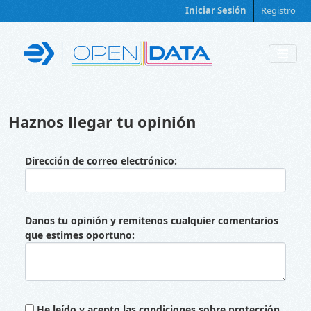
Skip to main content
Iniciar Sesión
Registro
Haznos llegar tu opinión
Dirección de correo electrónico
Danos tu opinión y remitenos cualquier comentarios
que estimes oportuno
He leído y acepto las condiciones sobre protección