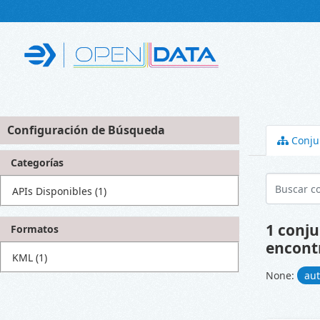
Skip to main content
Configuración de Búsqueda
Conju
Categorías
APIs Disponibles
(1)
1 conju
Formatos
encont
KML
(1)
None:
au