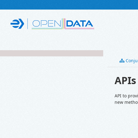
Skip to main content
Conju
APIs
API to prov
new metho