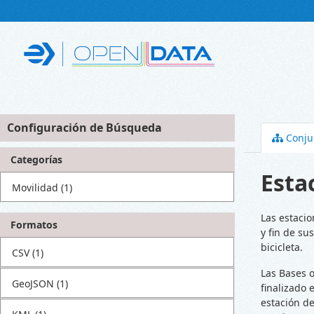
Skip to main content
Configuración de Búsqueda
Conju
Categorías
Esta
Movilidad
(1)
Las estacio
Formatos
y fin de su
bicicleta.
CSV
(1)
Las Bases o
GeoJSON
(1)
finalizado e
estación d