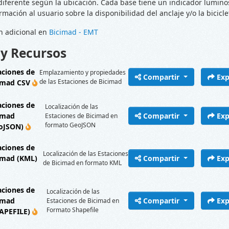
diferente según la ubicación. Cada base tiene un indicador lumin
rmación al usuario sobre la disponibilidad del anclaje y/o la bicicle
n adicional en
Bicimad - EMT
 y Recursos
aciones de
Emplazamiento y propiedades
Compartir
Exp
de las Estaciones de Bicimad
imad CSV
aciones de
Localización de las
imad
Compartir
Exp
Estaciones de Bicimad en
formato GeoJSON
oJSON)
aciones de
Localización de las Estaciones
imad (KML)
Compartir
Exp
de Bicimad en formato KML
aciones de
Localización de las
imad
Compartir
Exp
Estaciones de Bicimad en
Formato Shapefile
APEFILE)