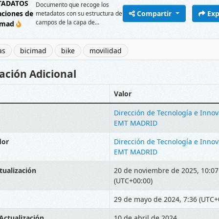
TADATOS
Documento que recoge los
aciones de
Compartir
Exp
metadatos con su estructura de
campos de la capa de...
imad
as
bicimad
bike
movilidad
ación Adicional
Valor
Dirección de Tecnología e Inno
EMT MADRID
dor
Dirección de Tecnología e Inno
EMT MADRID
tualización
20 de noviembre de 2025, 10:07
(UTC+00:00)
29 de mayo de 2024, 7:36 (UTC+
Actualización
10 de abril de 2024