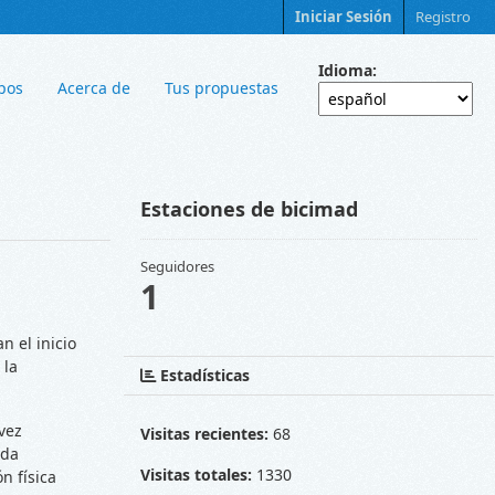
Iniciar Sesión
Registro
Idioma
pos
Acerca de
Tus propuestas
Estaciones de bicimad
Seguidores
1
n el inicio
 la
Estadísticas
vez
Visitas recientes:
68
ada
Visitas totales:
1330
n física