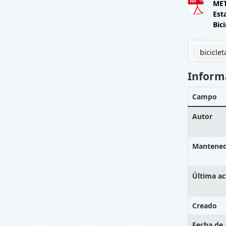
ME
Est
Bic
biciclet
Inform
Campo
Autor
Mantene
Última ac
Creado
Fecha de 