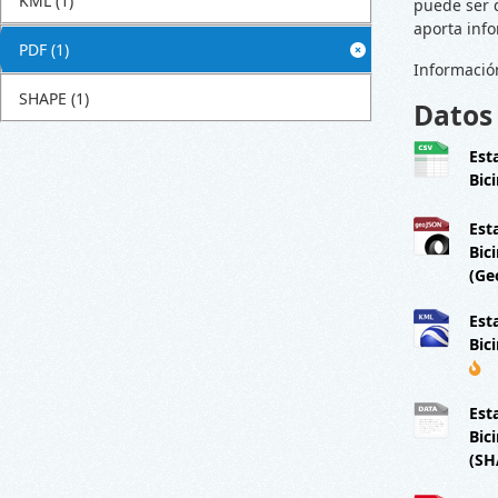
KML
(1)
puede ser 
aporta info
PDF
(1)
Informació
SHAPE
(1)
Datos
Est
Bic
Est
Bic
(Ge
Est
Bic
Est
Bic
(SH