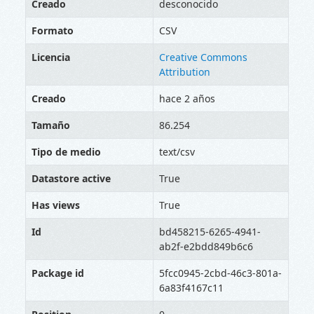
Creado
desconocido
Formato
CSV
Licencia
Creative Commons
Attribution
Creado
hace 2 años
Tamaño
86.254
Tipo de medio
text/csv
Datastore active
True
Has views
True
Id
bd458215-6265-4941-
ab2f-e2bdd849b6c6
Package id
5fcc0945-2cbd-46c3-801a-
6a83f4167c11