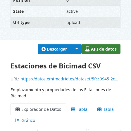
Position
0
State
active
Url type
upload
Descargar
API de datos
Estaciones de Bicimad CSV
URL:
https://datos.emtmadrid.es/dataset/5fcc0945-2cbd-46c3-801a-6a83f4167c11/resource/bd458215-6265-4941-ab2f-e2bdd849b6c6/download/bikestationbicimad_csv.csv
Emplazamiento y propiedades de las Estaciones de
Bicimad
Explorador de Datos
Tabla
Tabla
Gráfico