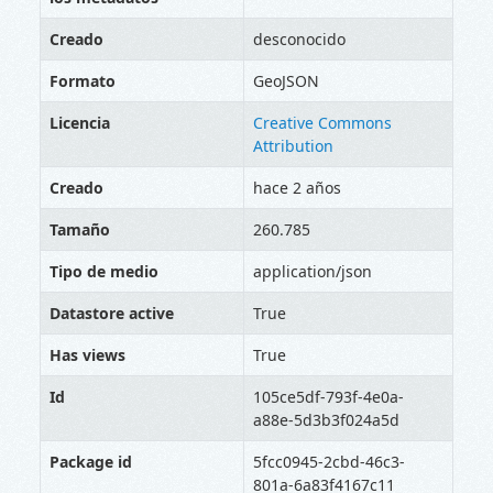
Creado
desconocido
Formato
GeoJSON
Licencia
Creative Commons
Attribution
Creado
hace 2 años
Tamaño
260.785
Tipo de medio
application/json
Datastore active
True
Has views
True
Id
105ce5df-793f-4e0a-
a88e-5d3b3f024a5d
Package id
5fcc0945-2cbd-46c3-
801a-6a83f4167c11