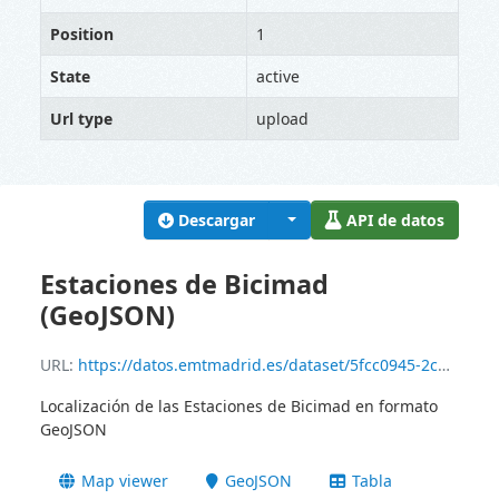
Position
1
State
active
Url type
upload
Descargar
API de datos
Estaciones de Bicimad
(GeoJSON)
URL:
https://datos.emtmadrid.es/dataset/5fcc0945-2cbd-46c3-801a-6a83f4167c11/resource/105ce5df-793f-4e0a-a88e-5d3b3f024a5d/download/bikestationbicimad_geojson.geojson
Localización de las Estaciones de Bicimad en formato
GeoJSON
Map viewer
GeoJSON
Tabla