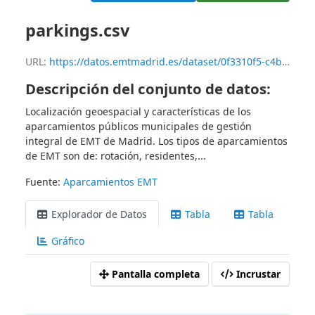
parkings.csv
URL:
https://datos.emtmadrid.es/dataset/0f3310f5-c4b5-4727-8183-6de7b8e44c91/resource/97bcf990-3bb2-4a58-aa50-fcc2992182c8/download/parkings.csv
Descripción del conjunto de datos:
Localización geoespacial y características de los
aparcamientos públicos municipales de gestión
integral de EMT de Madrid. Los tipos de aparcamientos
de EMT son de: rotación, residentes,...
Fuente:
Aparcamientos EMT
Explorador de Datos
Tabla
Tabla
Gráfico
Pantalla completa
Incrustar