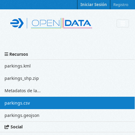
Skip to main content
Iniciar Sesión
Registro
Recursos
parkings.kml
parkings_shp.zip
Metadatos de la...
parkings.csv
parkings.geojson
Social