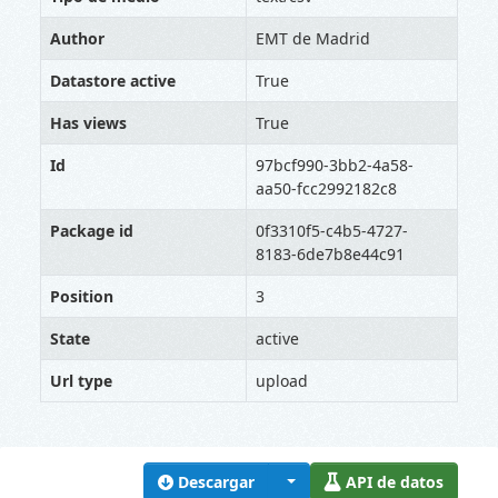
Author
EMT de Madrid
Datastore active
True
Has views
True
Id
97bcf990-3bb2-4a58-
aa50-fcc2992182c8
Package id
0f3310f5-c4b5-4727-
8183-6de7b8e44c91
Position
3
State
active
Url type
upload
Descargar
API de datos