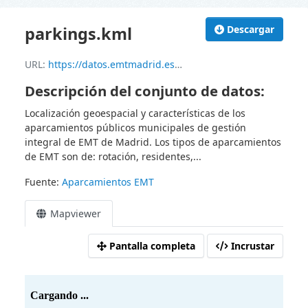
parkings.kml
Descargar
URL:
https://datos.emtmadrid.es/dataset/0f3310f5-c4b5-4727-8183-6de7b8e44c91/resource/63c9854d-f784-41b6-80c2-36788c77d8be/download/parkings_kml.kml
Descripción del conjunto de datos:
Localización geoespacial y características de los
aparcamientos públicos municipales de gestión
integral de EMT de Madrid. Los tipos de aparcamientos
de EMT son de: rotación, residentes,...
Fuente:
Aparcamientos EMT
Mapviewer
Pantalla completa
Incrustar