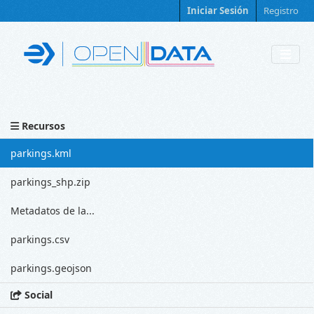
Skip to main content
Iniciar Sesión
Registro
Recursos
parkings.kml
parkings_shp.zip
Metadatos de la...
parkings.csv
parkings.geojson
Social