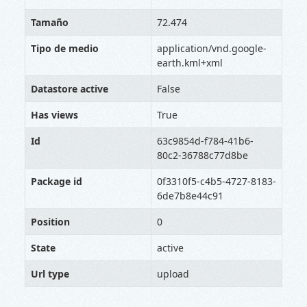
Tamaño
72.474
Tipo de medio
application/vnd.google-
earth.kml+xml
Datastore active
False
Has views
True
Id
63c9854d-f784-41b6-
80c2-36788c77d8be
Package id
0f3310f5-c4b5-4727-8183-
6de7b8e44c91
Position
0
State
active
Url type
upload