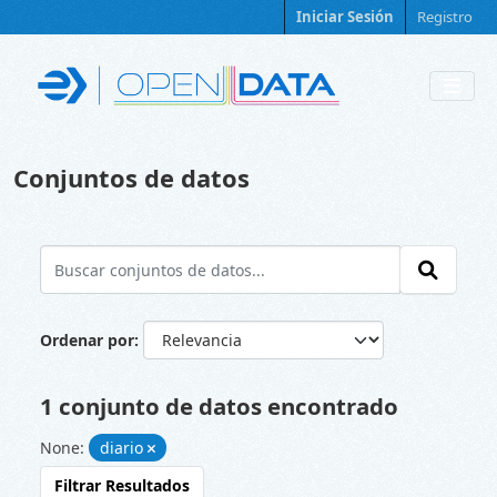
Skip to main content
Iniciar Sesión
Registro
Conjuntos de datos
Ordenar por
1 conjunto de datos encontrado
None:
diario
Filtrar Resultados