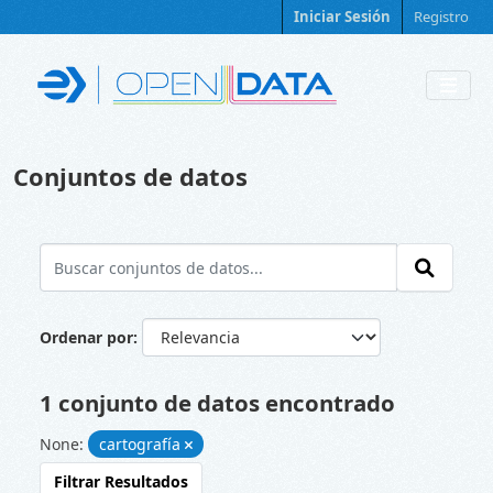
Skip to main content
Iniciar Sesión
Registro
Conjuntos de datos
Ordenar por
1 conjunto de datos encontrado
None:
cartografía
Filtrar Resultados