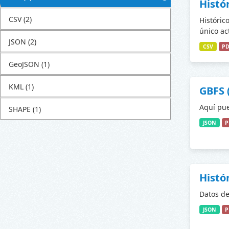
Histó
CSV
(2)
Históric
único ac
JSON
(2)
CSV
P
GeoJSON
(1)
KML
(1)
GBFS 
Aquí pue
SHAPE
(1)
JSON
P
Histó
Datos de
JSON
P