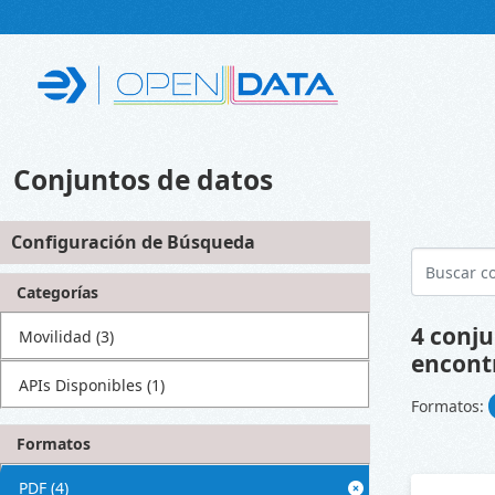
Skip to main content
Conjuntos de datos
Configuración de Búsqueda
Categorías
4 conju
Movilidad
(3)
encont
APIs Disponibles
(1)
Formatos:
Formatos
PDF
(4)