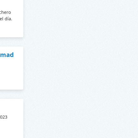
ichero
l día.
cimad
2023