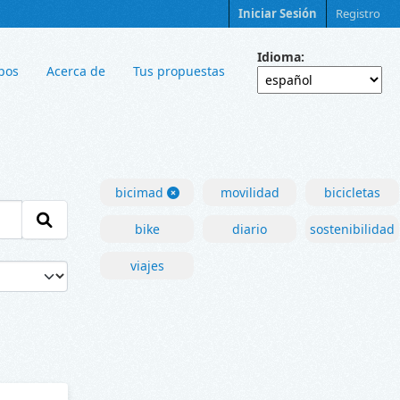
Iniciar Sesión
Registro
Idioma
pos
Acerca de
Tus propuestas
bicimad
movilidad
bicicletas
bike
diario
sostenibilidad
viajes