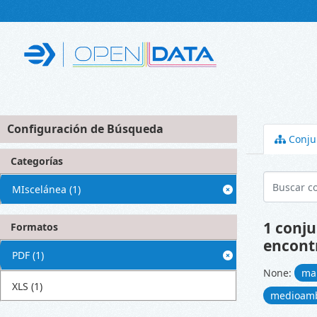
Skip to main content
Configuración de Búsqueda
Conju
Categorías
MIscelánea
(1)
1 conju
Formatos
encont
PDF
(1)
None:
ma
XLS
(1)
medioam