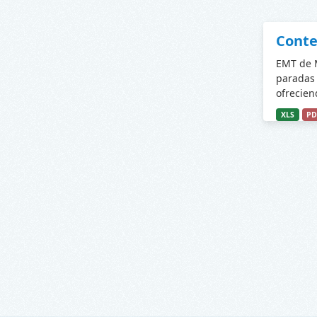
Conte
EMT de M
paradas 
ofrecien
XLS
PD