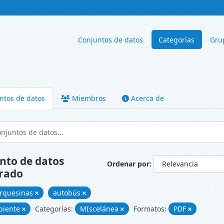
Conjuntos de datos
Categorías
Gru
ntos de datos
Miembros
Acerca de
nto de datos
Ordenar por
rado
rquesinas
autobús
biente
Categorías:
MIscelánea
Formatos:
PDF