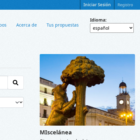
Iniciar Sesión
Registro
Idioma
pos
Acerca de
Tus propuestas
MIscelánea