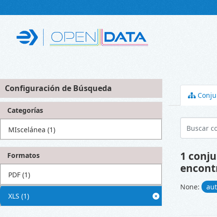
Skip to main content
Configuración de Búsqueda
Conju
Categorías
MIscelánea
(1)
1 conju
Formatos
encont
PDF
(1)
None:
au
XLS
(1)