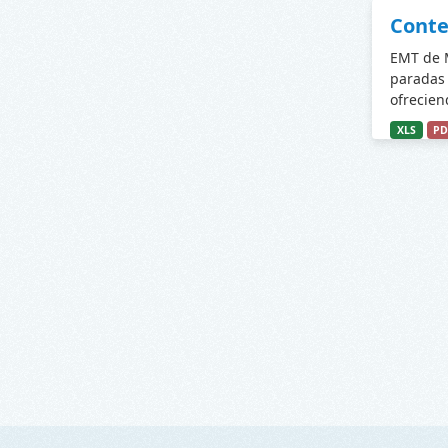
Conte
EMT de M
paradas 
ofrecien
XLS
PD