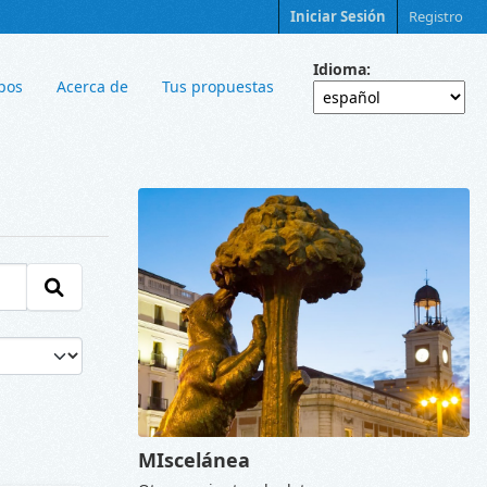
Iniciar Sesión
Registro
Idioma
pos
Acerca de
Tus propuestas
MIscelánea