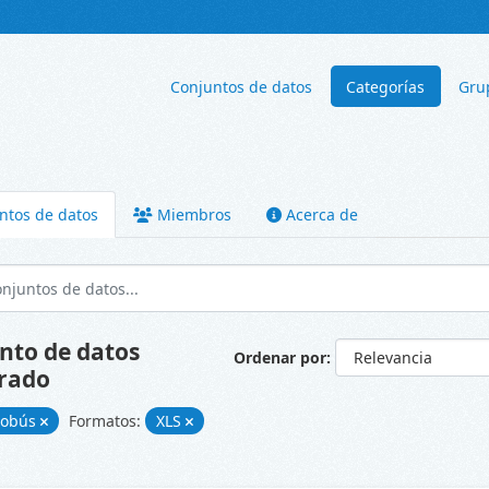
Conjuntos de datos
Categorías
Gru
ntos de datos
Miembros
Acerca de
nto de datos
Ordenar por
rado
tobús
Formatos:
XLS