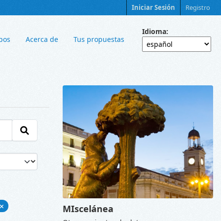
Iniciar Sesión
Registro
Idioma
pos
Acerca de
Tus propuestas
MIscelánea