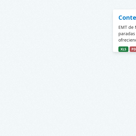
Conte
EMT de M
paradas 
ofrecien
XLS
PD