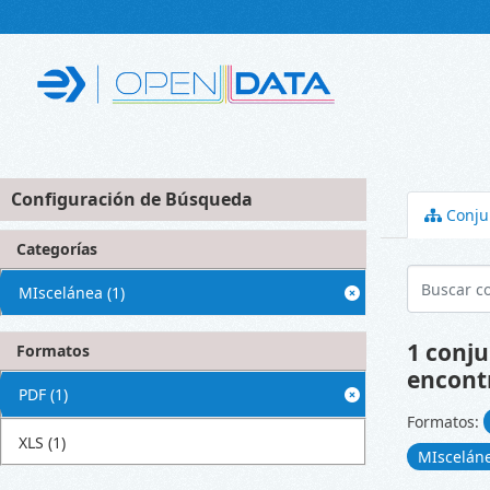
Skip to main content
Configuración de Búsqueda
Conju
Categorías
MIscelánea
(1)
1 conju
Formatos
encont
PDF
(1)
Formatos:
XLS
(1)
MIscelán