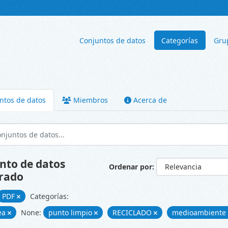
Conjuntos de datos
Categorías
Gru
ntos de datos
Miembros
Acerca de
nto de datos
Ordenar por
rado
PDF
Categorías:
ea
None:
punto limpio
RECICLADO
medioambiente