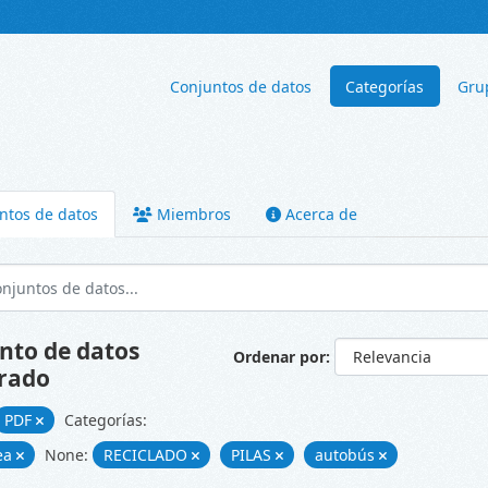
Conjuntos de datos
Categorías
Gru
ntos de datos
Miembros
Acerca de
nto de datos
Ordenar por
rado
PDF
Categorías:
ea
None:
RECICLADO
PILAS
autobús