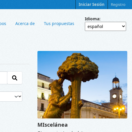
Iniciar Sesión
Registro
Idioma
pos
Acerca de
Tus propuestas
MIscelánea