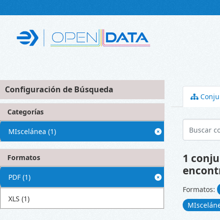
Skip to main content
Configuración de Búsqueda
Conju
Categorías
MIscelánea
(1)
1 conju
Formatos
encont
PDF
(1)
Formatos:
XLS
(1)
MIscelán