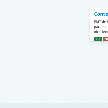
Conte
EMT de M
paradas 
ofrecien
XLS
PD