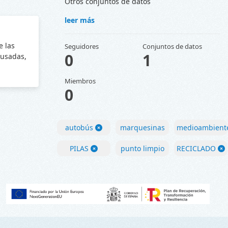
Otros conjuntos de datos
leer más
e las
Seguidores
Conjuntos de datos
0
1
 usadas,
Miembros
0
autobús
marquesinas
medioambient
PILAS
punto limpio
RECICLADO