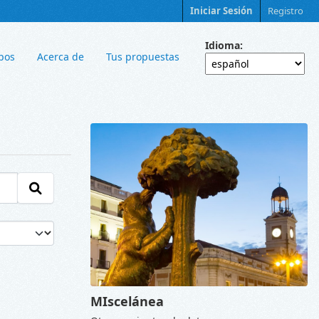
Iniciar Sesión
Registro
Idioma
pos
Acerca de
Tus propuestas
MIscelánea