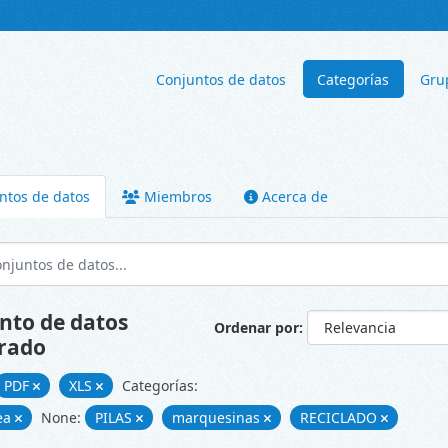
Conjuntos de datos
Categorías
Gru
ntos de datos
Miembros
Acerca de
nto de datos
Ordenar por
rado
PDF
XLS
Categorías:
ea
None:
PILAS
marquesinas
RECICLADO