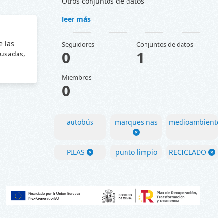
Otros conjuntos de datos
leer más
e las
Seguidores
Conjuntos de datos
0
1
 usadas,
Miembros
0
autobús
marquesinas
medioambient
PILAS
punto limpio
RECICLADO