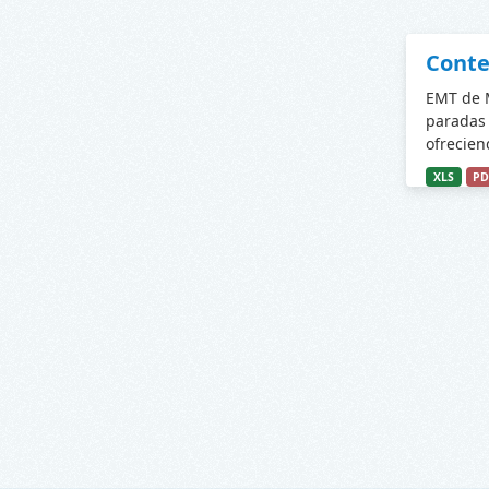
Conte
EMT de M
paradas 
ofrecien
XLS
PD