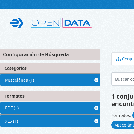
Skip to main content
Configuración de Búsqueda
Conju
Categorías
MIscelánea
(1)
1 conju
Formatos
encont
PDF
(1)
Formatos:
XLS
(1)
MIscelán