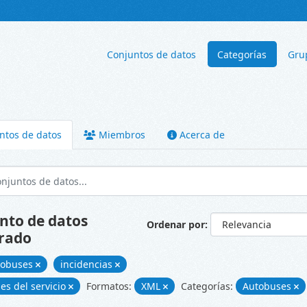
Conjuntos de datos
Categorías
Gru
ntos de datos
Miembros
Acerca de
nto de datos
Ordenar por
rado
tobuses
incidencias
nes del servicio
Formatos:
XML
Categorías:
Autobuses