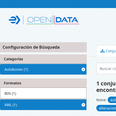
Skip to main content
Configuración de Búsqueda
Conju
Categorías
Autobuses
(1)
1 conju
Formatos
encont
BIN
(1)
None:
au
XML
(1)
alteracio