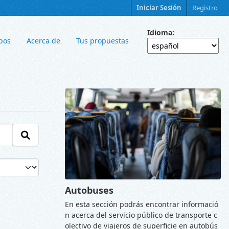
Iniciar Sesión
Registro
Idioma
pos
Acerca de
Tus propuestas
Autobuses
En esta sección podrás encontrar informació
n acerca del servicio público de transporte c
olectivo de viajeros de superficie en autobús