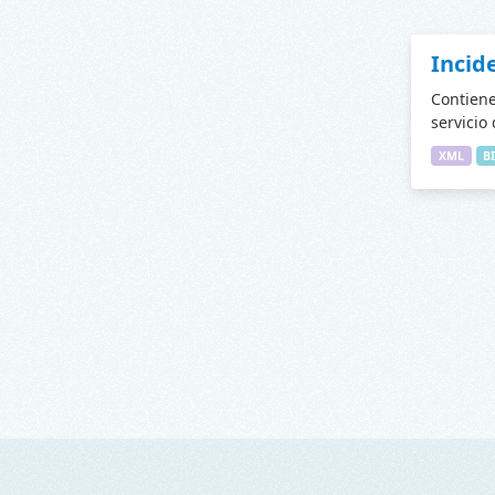
Incid
Contiene
servicio
XML
B