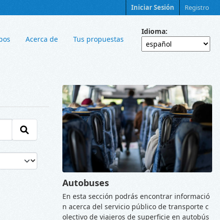
Iniciar Sesión
Registro
Idioma
pos
Acerca de
Tus propuestas
Autobuses
En esta sección podrás encontrar informació
n acerca del servicio público de transporte c
olectivo de viajeros de superficie en autobús