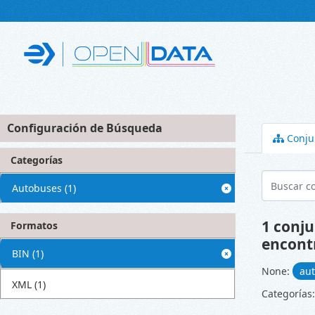
Skip to main content
Configuración de Búsqueda
Conju
Categorías
Autobuses
(1)
1 conju
Formatos
encont
BIN
(1)
None:
au
XML
(1)
Categorías: