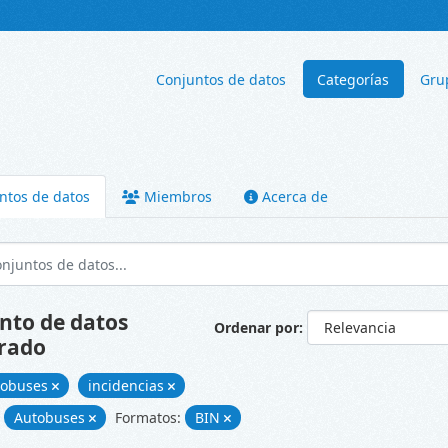
Conjuntos de datos
Categorías
Gru
ntos de datos
Miembros
Acerca de
nto de datos
Ordenar por
rado
tobuses
incidencias
Autobuses
Formatos:
BIN