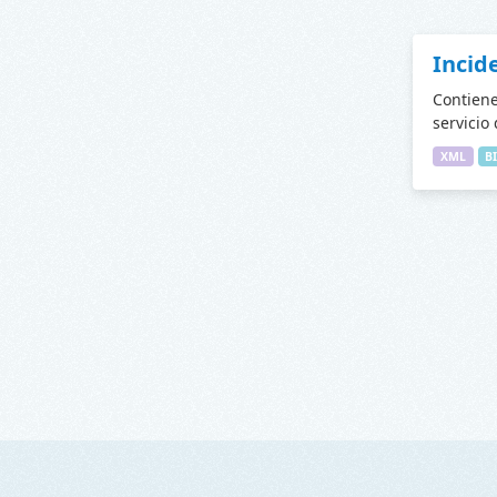
Incid
Contiene
servicio
XML
B