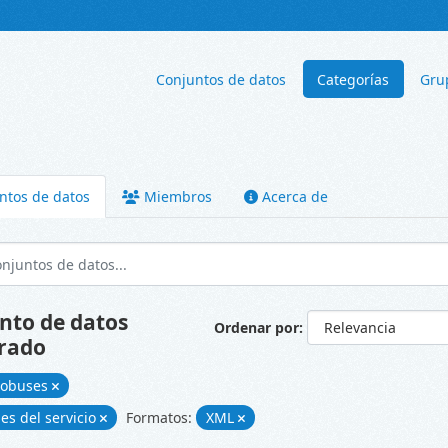
Conjuntos de datos
Categorías
Gru
ntos de datos
Miembros
Acerca de
nto de datos
Ordenar por
rado
tobuses
nes del servicio
Formatos:
XML