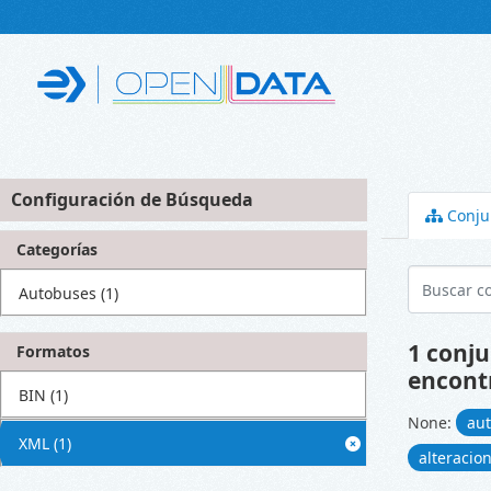
Skip to main content
Configuración de Búsqueda
Conju
Categorías
Autobuses
(1)
1 conju
Formatos
encont
BIN
(1)
None:
au
XML
(1)
alteracio