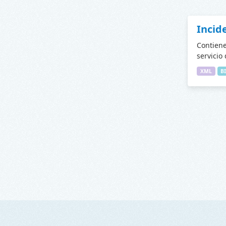
Incid
Contiene
servicio
XML
B