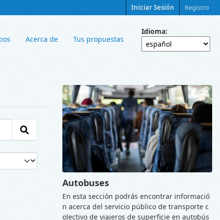
Iniciar Sesión
Registro
Idioma
pos
Acerca de
Tus propuestas
Autobuses
En esta sección podrás encontrar informació
n acerca del servicio público de transporte c
olectivo de viajeros de superficie en autobús