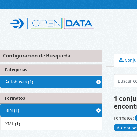
Skip to main content
Configuración de Búsqueda
Conju
Categorías
Autobuses
(1)
1 conju
Formatos
encont
BIN
(1)
Formatos:
XML
(1)
Autobus