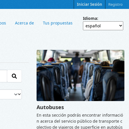
Iniciar Sesión
Registro
Idioma
pos
Acerca de
Tus propuestas
Autobuses
En esta sección podrás encontrar informació
n acerca del servicio público de transporte c
olectivo de viajeros de superficie en autobús