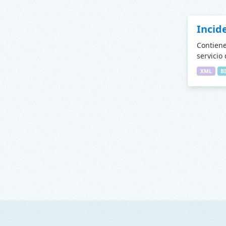
Incid
Contiene
servicio
XML
B