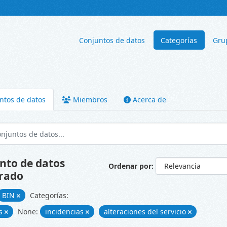
Conjuntos de datos
Categorías
Gru
ntos de datos
Miembros
Acerca de
nto de datos
Ordenar por
rado
BIN
Categorías:
es
None:
incidencias
alteraciones del servicio