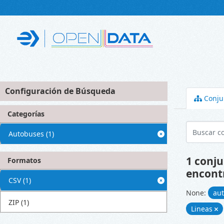
Skip to main content
Configuración de Búsqueda
Conju
Categorías
Autobuses
(1)
1 conju
Formatos
encont
CSV
(1)
None:
au
ZIP
(1)
Lineas