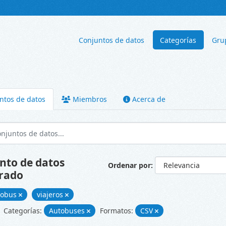
Conjuntos de datos
Categorías
Gru
ntos de datos
Miembros
Acerca de
nto de datos
Ordenar por
rado
tobus
viajeros
Categorías:
Autobuses
Formatos:
CSV