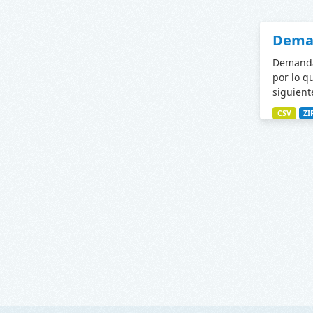
Deman
Demanda 
por lo q
siguiente
CSV
ZI