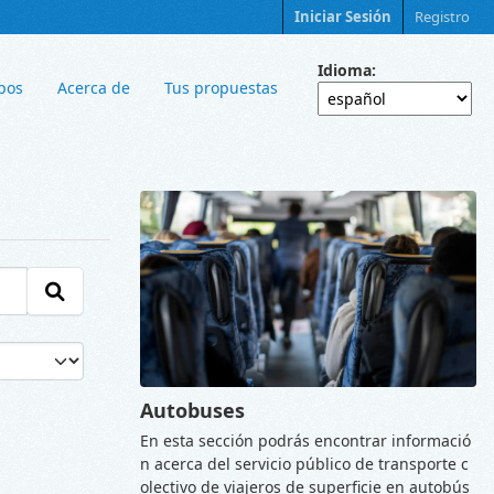
Iniciar Sesión
Registro
Idioma
pos
Acerca de
Tus propuestas
Autobuses
En esta sección podrás encontrar informació
n acerca del servicio público de transporte c
olectivo de viajeros de superficie en autobús