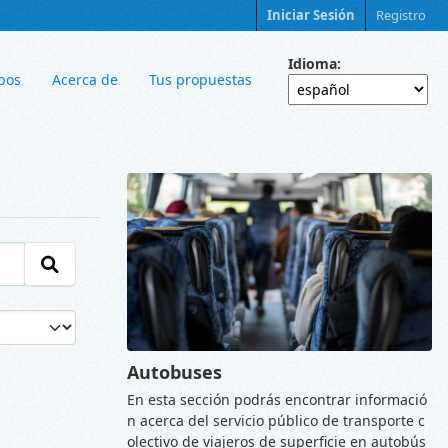
Iniciar Sesión
Registro
Idioma
pos
Acerca de
Tus propuestas
Autobuses
En esta sección podrás encontrar informació
n acerca del servicio público de transporte c
olectivo de viajeros de superficie en autobús