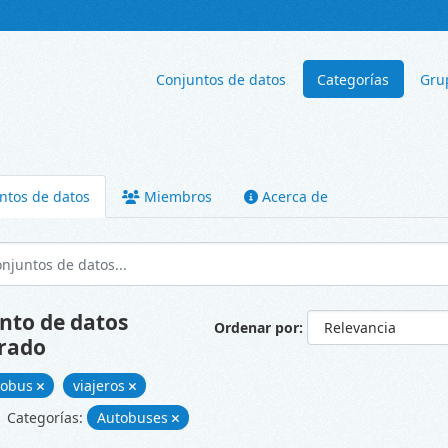
Conjuntos de datos
Categorías
Gru
ntos de datos
Miembros
Acerca de
nto de datos
Ordenar por
rado
tobus
viajeros
Categorías:
Autobuses