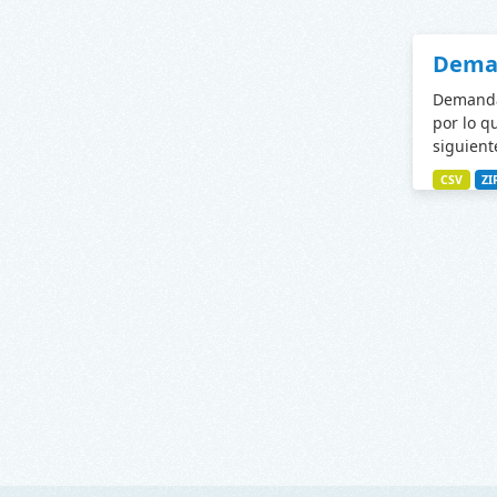
Deman
Demanda 
por lo q
siguiente
CSV
ZI