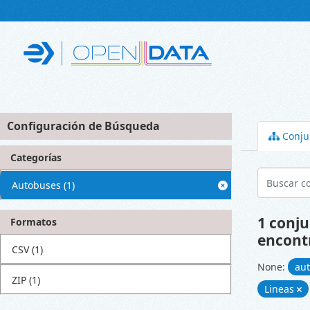
Skip to main content
Configuración de Búsqueda
Conju
Categorías
Autobuses
(1)
1 conju
Formatos
encont
CSV
(1)
None:
au
ZIP
(1)
Lineas