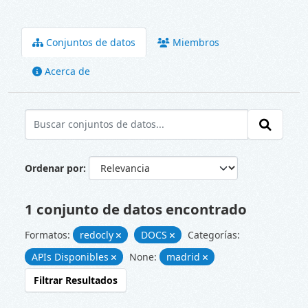
Conjuntos de datos
Miembros
Acerca de
Ordenar por
1 conjunto de datos encontrado
Formatos:
redocly
DOCS
Categorías:
APIs Disponibles
None:
madrid
Filtrar Resultados