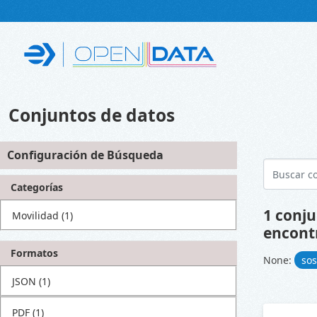
Skip to main content
Conjuntos de datos
Configuración de Búsqueda
Categorías
1 conju
Movilidad
(1)
encont
Formatos
None:
sos
JSON
(1)
PDF
(1)