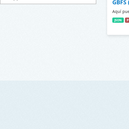
GBFS 
Aquí pue
JSON
P