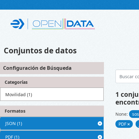
Skip to main content
Conjuntos de datos
Configuración de Búsqueda
Categorías
1 conju
Movilidad
(1)
encont
Formatos
None:
sos
JSON
(1)
PDF
PDF
(1)