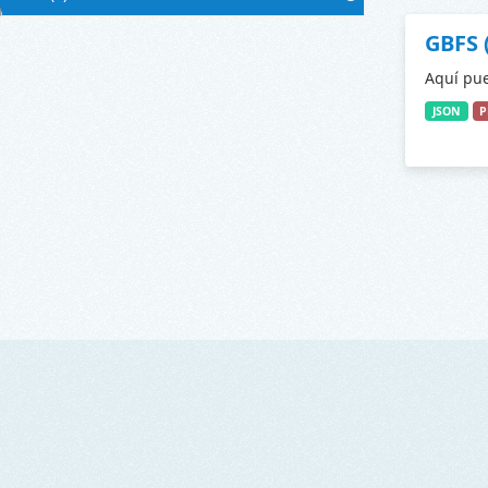
GBFS 
Aquí pue
JSON
P