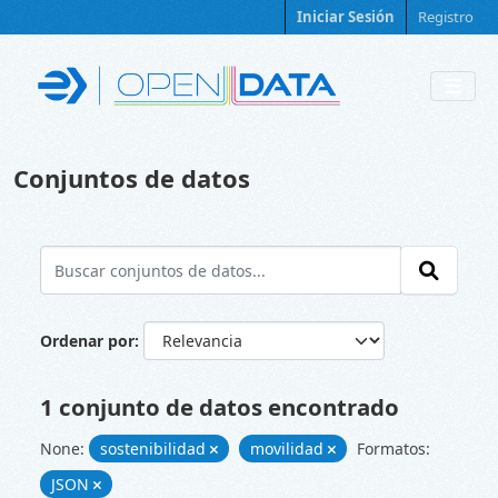
Skip to main content
Iniciar Sesión
Registro
Conjuntos de datos
Ordenar por
1 conjunto de datos encontrado
None:
sostenibilidad
movilidad
Formatos:
JSON