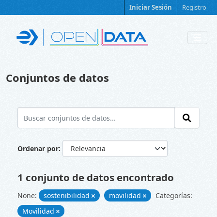
Skip to main content
Iniciar Sesión
Registro
Conjuntos de datos
Ordenar por
1 conjunto de datos encontrado
None:
sostenibilidad
movilidad
Categorías:
Movilidad