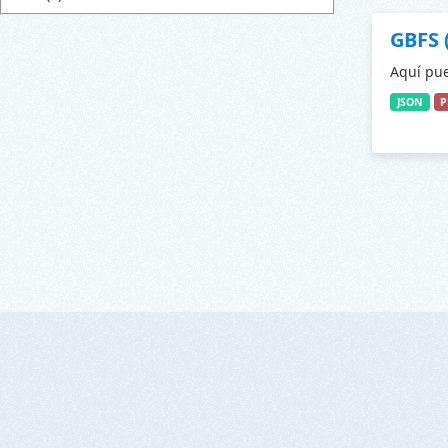
GBFS 
Aquí pue
JSON
P