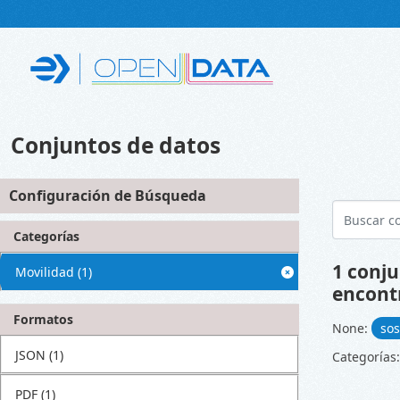
Skip to main content
Conjuntos de datos
Configuración de Búsqueda
Categorías
1 conju
Movilidad
(1)
encont
Formatos
None:
sos
JSON
(1)
Categorías:
PDF
(1)