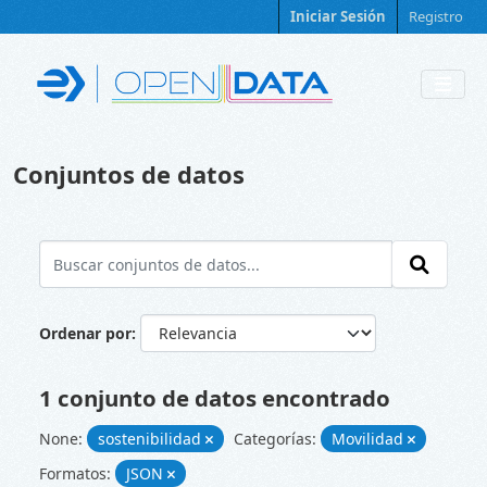
Skip to main content
Iniciar Sesión
Registro
Conjuntos de datos
Ordenar por
1 conjunto de datos encontrado
None:
sostenibilidad
Categorías:
Movilidad
Formatos:
JSON