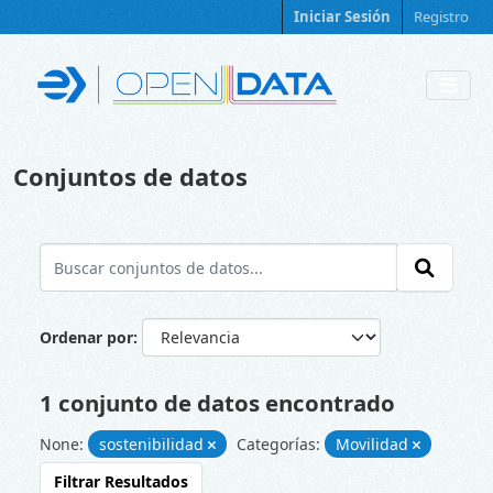
Skip to main content
Iniciar Sesión
Registro
Conjuntos de datos
Ordenar por
1 conjunto de datos encontrado
None:
sostenibilidad
Categorías:
Movilidad
Filtrar Resultados