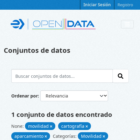
Skip to main content
Iniciar Sesión
Registro
Conjuntos de datos
Ordenar por
1 conjunto de datos encontrado
None:
movilidad
cartografía
aparcamiento
Categorías:
Movilidad