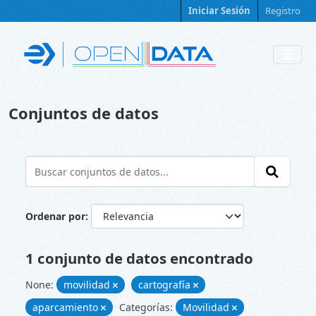
Skip to main content
Iniciar Sesión
Registro
Conjuntos de datos
Ordenar por
1 conjunto de datos encontrado
None:
movilidad
cartografía
aparcamiento
Categorías:
Movilidad