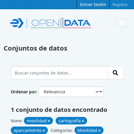
Skip to main content
Iniciar Sesión
Registro
Conjuntos de datos
Ordenar por
1 conjunto de datos encontrado
None:
movilidad
cartografía
aparcamiento
Categorías:
Movilidad