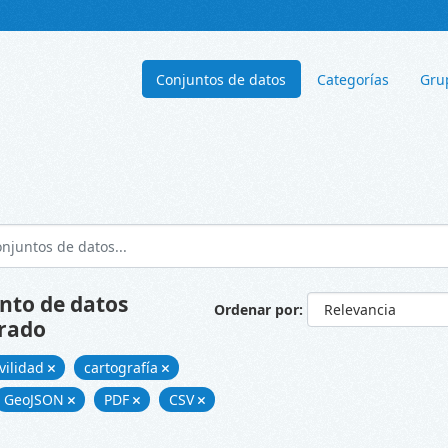
Conjuntos de datos
Categorías
Gru
nto de datos
Ordenar por
rado
vilidad
cartografía
GeoJSON
PDF
CSV