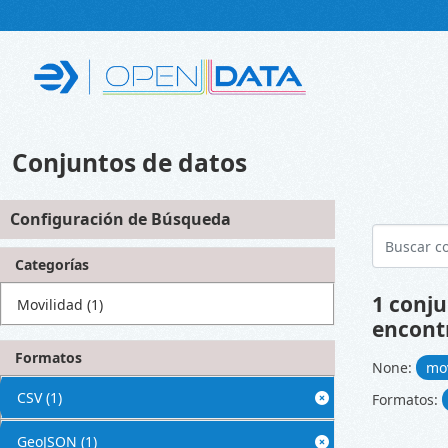
Skip to main content
Conjuntos de datos
Configuración de Búsqueda
Categorías
1 conju
Movilidad
(1)
encont
Formatos
None:
mo
CSV
(1)
Formatos:
GeoJSON
(1)