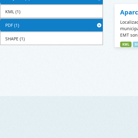
Apar
KML
(1)
Localiza
PDF
(1)
municipa
EMT son 
SHAPE
(1)
KML
S