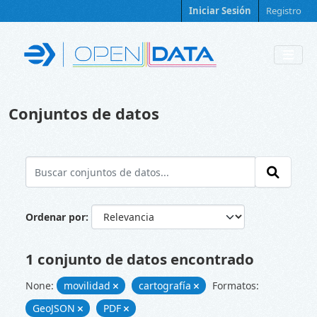
Skip to main content
Iniciar Sesión
Registro
Conjuntos de datos
Ordenar por
1 conjunto de datos encontrado
None:
movilidad
cartografía
Formatos:
GeoJSON
PDF