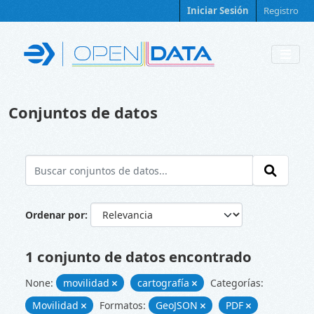
Skip to main content
Iniciar Sesión
Registro
Conjuntos de datos
Ordenar por
1 conjunto de datos encontrado
None:
movilidad
cartografía
Categorías:
Movilidad
Formatos:
GeoJSON
PDF