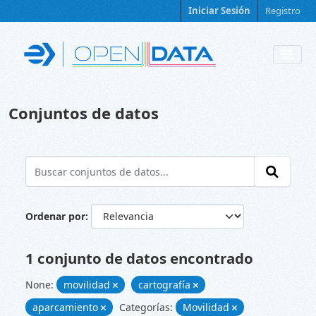
Skip to main content
Iniciar Sesión
Registro
Conjuntos de datos
Ordenar por
1 conjunto de datos encontrado
None:
movilidad
cartografía
aparcamiento
Categorías:
Movilidad