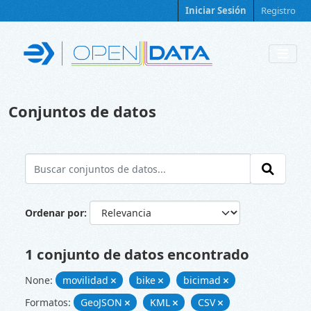
Skip to main content
Iniciar Sesión
Registro
Conjuntos de datos
Ordenar por
1 conjunto de datos encontrado
None:
movilidad
bike
bicimad
Formatos:
GeoJSON
KML
CSV