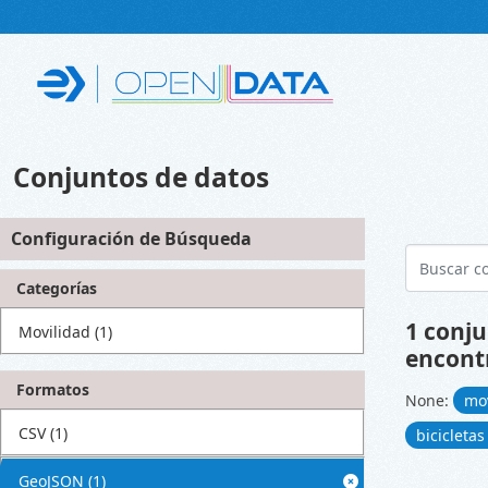
Skip to main content
Conjuntos de datos
Configuración de Búsqueda
Categorías
1 conju
Movilidad
(1)
encont
Formatos
None:
mo
CSV
(1)
bicicleta
GeoJSON
(1)