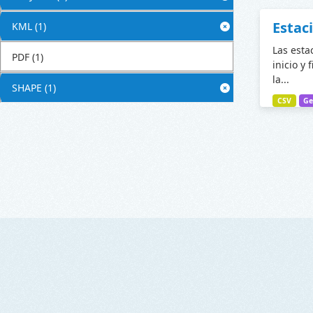
Estac
KML
(1)
Las esta
PDF
(1)
inicio y 
la...
SHAPE
(1)
CSV
Ge