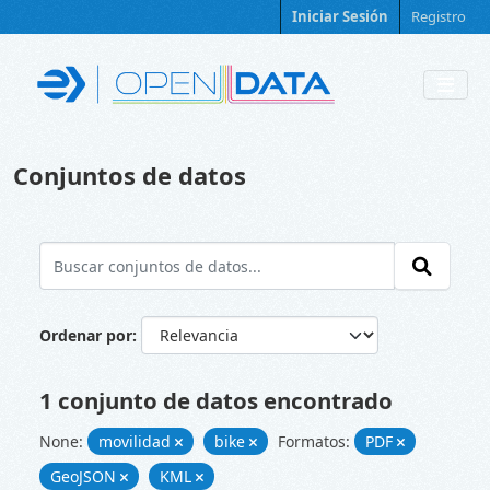
Skip to main content
Iniciar Sesión
Registro
Conjuntos de datos
Ordenar por
1 conjunto de datos encontrado
None:
movilidad
bike
Formatos:
PDF
GeoJSON
KML