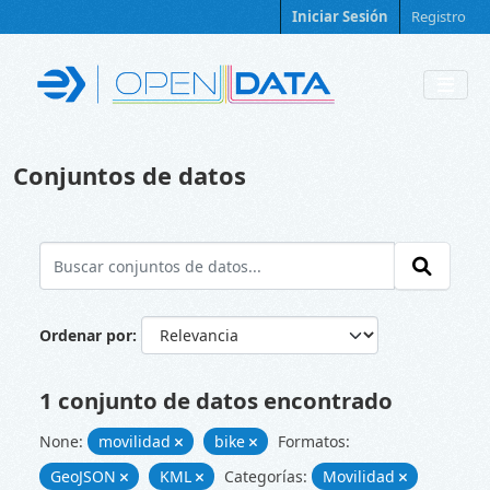
Skip to main content
Iniciar Sesión
Registro
Conjuntos de datos
Ordenar por
1 conjunto de datos encontrado
None:
movilidad
bike
Formatos:
GeoJSON
KML
Categorías:
Movilidad