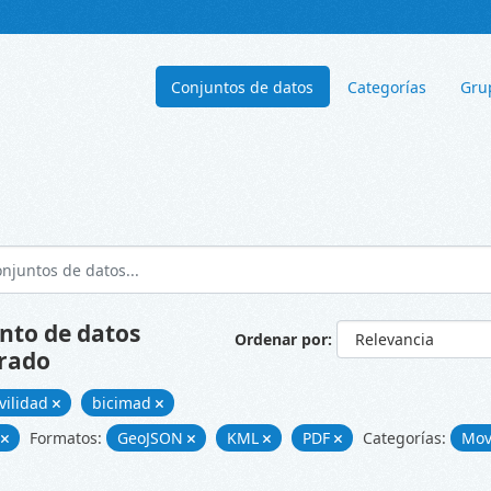
Conjuntos de datos
Categorías
Gru
nto de datos
Ordenar por
rado
vilidad
bicimad
s
Formatos:
GeoJSON
KML
PDF
Categorías:
Mov