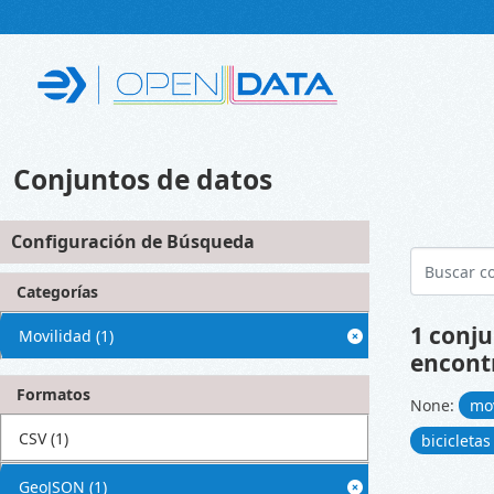
Skip to main content
Conjuntos de datos
Configuración de Búsqueda
Categorías
1 conju
Movilidad
(1)
encont
Formatos
None:
mo
CSV
(1)
bicicleta
GeoJSON
(1)