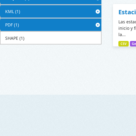
Estac
KML
(1)
Las esta
PDF
(1)
inicio y 
la...
SHAPE
(1)
CSV
Ge