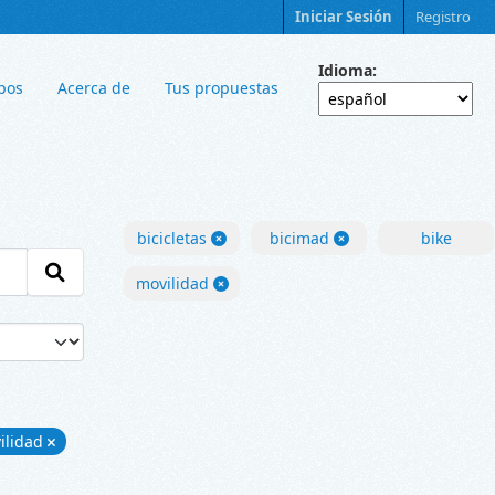
Iniciar Sesión
Registro
Idioma
pos
Acerca de
Tus propuestas
bicicletas
bicimad
bike
movilidad
ilidad