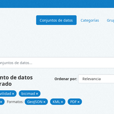
Conjuntos de datos
Categorías
Gru
nto de datos
Ordenar por
rado
vilidad
bicimad
s
Formatos:
GeoJSON
KML
PDF