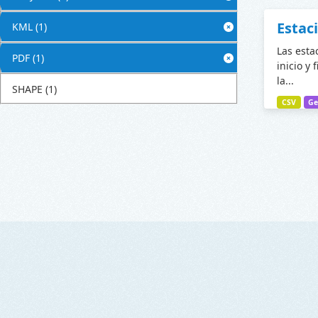
Estac
KML
(1)
Las esta
PDF
(1)
inicio y 
la...
SHAPE
(1)
CSV
Ge