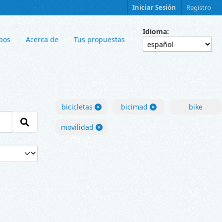
Iniciar Sesión
Registro
Idioma
pos
Acerca de
Tus propuestas
bicicletas
bicimad
bike
movilidad