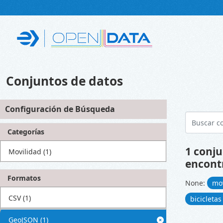
Skip to main content
Conjuntos de datos
Configuración de Búsqueda
Categorías
1 conju
Movilidad
(1)
encont
Formatos
None:
mo
CSV
(1)
bicicleta
GeoJSON
(1)