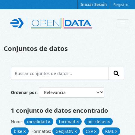
Skip to main content
Iniciar Sesión
Registro
Conjuntos de datos
Ordenar por
1 conjunto de datos encontrado
None:
movilidad
bicimad
bicicletas
bike
Formatos:
GeoJSON
CSV
KML