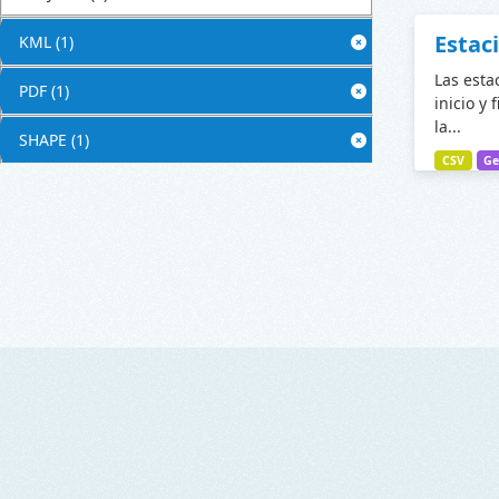
Estac
KML
(1)
Las esta
PDF
(1)
inicio y 
la...
SHAPE
(1)
CSV
Ge