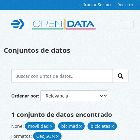
Skip to main content
Iniciar Sesión
Registro
Conjuntos de datos
Ordenar por
1 conjunto de datos encontrado
None:
movilidad
bicimad
bicicletas
Formatos:
GeoJSON