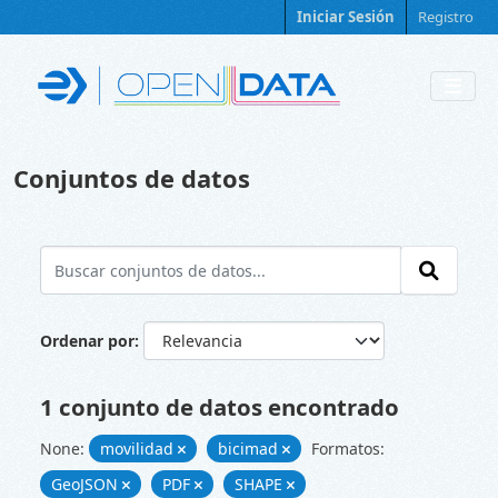
Skip to main content
Iniciar Sesión
Registro
Conjuntos de datos
Ordenar por
1 conjunto de datos encontrado
None:
movilidad
bicimad
Formatos:
GeoJSON
PDF
SHAPE