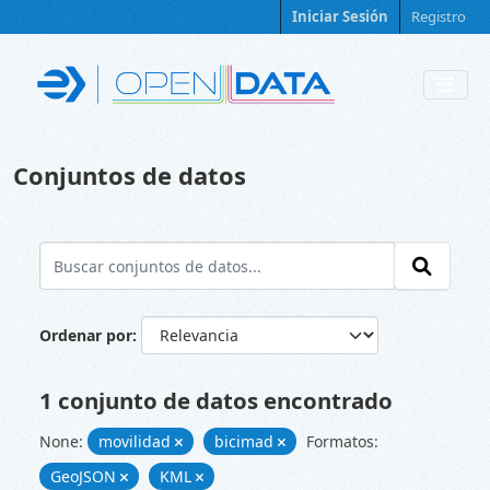
Skip to main content
Iniciar Sesión
Registro
Conjuntos de datos
Ordenar por
1 conjunto de datos encontrado
None:
movilidad
bicimad
Formatos:
GeoJSON
KML